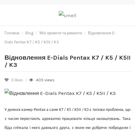
Головна
Blog
Мої проекти та ремонти
Відновлення E-
Dials Pentax K7 / K5 / K5II / K3
Відновлення E-Dials Pentax K7 / K5 / K5II
/ K3
0
likes
405 views
У деяких камер Pentax а саме
K7 / K5 / K5II / K3 є типова проблема, що
з часом перестають адекватно працювати кільця налаштувань. Така
біда спіткала і мого давнього друга, з яким ми добряче побродили і