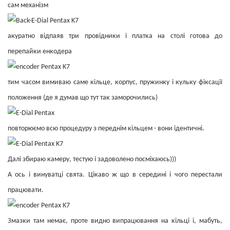
сам механізм
акуратно відпаяв три провідники і платка на столі готова до
перепайки енкодера
тим часом вимиваю саме кільце, корпус, пружинку і кульку фіксації
положення (де я думав що тут так заморочились)
повторюємо всю процедуру з переднім кільцем - вони ідентичні.
Далі збираю камеру, тестую і задоволено посміхаюсь)))
А ось і винуватці свята. Цікаво ж що в середині і чого перестали
працювати.
Змазки там немає, проте видно випрацювання на кільці і, мабуть,