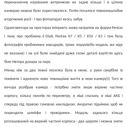
переназначив керування витримкою на заднє кільце і в цілому
камерою можна було користуватися. Потім почалося повномаштабне
вторгнення росії - і про фотоапарат якось забув.
Одноговечора на просторах інтернету знову натрапив на форум Pentax
і тему про проблему E-Dials Pentax K7 / K5 / K5II / K3 і там була
фотографія проблемних енкодерів, трохи пошуків(бо модель же ніде
не вказана) і на алі були знайдені дуже схожі деталі вартістю щось
біля півтора долара за пару.
Менш ніж за два тижні посилка була в мене, а руки свербіли їх
поміняти і вдихнути нове повноцінне життя в мою камеру))) Того ж
вечора розібрав камеру - потрібно зняти лише верхню частину
корпусу, кілька гвинтів по периметру, в ніші спалаху, в ніші АКБ і
спереду під правою гумовою накладкою. Акуратно піднімаю щоб не
пошкодити шлейфи і провідники. Модуль заднього кільця
розташований на верхній частині корпуса - два шурупи і можна зняти