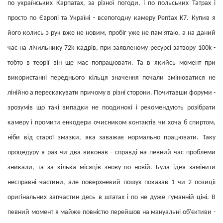
по українських Карпатах, за різної погоди, і по польських Татрах і
просто по Європі та Україні - всепогодну камеру Pentax K7. Купив я
його колись з рук вже не новим, пробіг уже не пам'ятаю, а на даний
час на лічильнику 72k кадрів, при заявленому ресурсі затвору 100k -
тобто в теорії він ще має попрацювати. Та в якийсь момент при
використанні переднього кільця значення почали змінюватися не
лінійно а перескакувати причому в різні сторони. Почитавши форуми -
зрозумів що такі випадки не поодинокі і рекомендують розібрати
камеру і промити енкодери очисником контактів чи хоча б спиртом,
ніби від старої змазки, яка заважає нормально працювати. Таку
процедуру я раз чи два виконав - справді на певний час проблеми
зникали, та за кілька місяців знову по новій. Була ідея замінити
несправні частини, але поверхневий пошук показав 1 чи 2 позиції
оригінальних запчастин десь в штатах і по не дуже гуманній ціні. В
певний момент я майже повністю перейшов на мануальні об'єктиви -